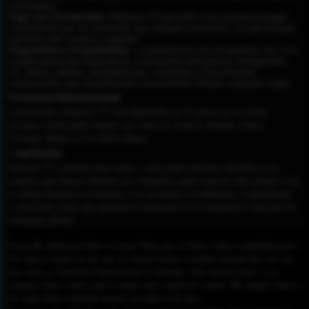
mensuales.
Pago por Contenido:
Rakuten TV permite a los usuarios pagar
únicamente por el contenido que desean consumir, lo cual incluye
opciones de compra y alquiler.
Dispositivos Compatibles:
La plataforma es compatible con una
amplia gama de dispositivos, incluyendo televisores inteligentes,
PC, Macs, tablets, smartphones, consolas y Chromecast,
asegurando una visualización conveniente desde cualquier lugar.
Presencia Internacional
Actualmente, Rakuten TV está disponible en 42 países de la Unión
Europea, incluyendo España, así como en Austria, Irlanda, Suiza,
Portugal, Bélgica y los Países Bajos.
Conclusión
Rakuten TV continúa innovando y ofreciendo opciones flexibles a los
usuarios que buscan disfrutar de contenido audiovisual de alta calidad. Con
su sólida presencia en Europa y su asociación con Rakuten, la plataforma
se posiciona como una alternativa destacada en el competitivo mercado de
streaming global.
Please Be informed That we don’t Host any of these videos embedded here.
All videos found on our site are found freely available around the web on
sites such as YouTube,Dailymotion or Rutube. Our mission here, is to
organize those videos and to make your search for easier. We simply link to
the video that is already hosted on other web sites.