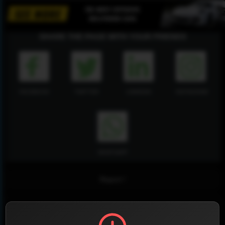
SHARE THE PAGE WITH YOUR FRIENDS
FACEBOOK
TWITTER
LINKEDIN
INSTAGRAM
WHATSAPP
Report !
Rakuten TV en Directo