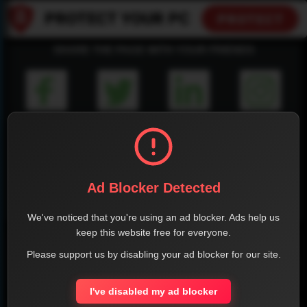
SHARE THE PAGE WITH YOUR FRIENDS
FACEBOOK
TWITTER
LINKEDIN
INSTAGRAM
Ad Blocker Detected
WHATSAPP
We've noticed that you're using an ad blocker. Ads help us
keep this website free for everyone.
Official Website
Please support us by disabling your ad blocker for our site.
Report !
I've disabled my ad blocker