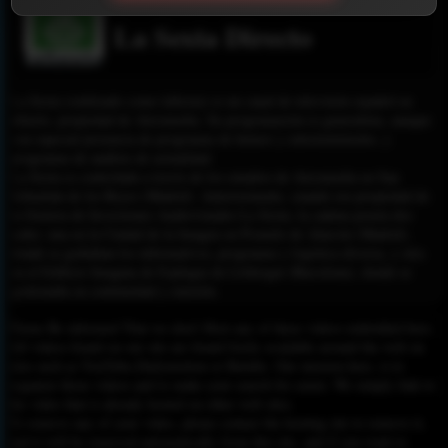
La Sexta Directo
La Sexta (estilizado como laSexta) es un canal de televisión español en
abierto, propiedad de Atresmedia. Su programación es generalista, aunque
con especial presencia de programas de humor y entretenimiento, y
programas de análisis de actualidad.
La Sexta es controlada a través de los estudios de Atresmedia en San
Sebastián de los Reyes (Madrid). Anteriormente, cuando era propiedad de
la Gestora de Inversiones Audiovisuales La Sexta, la cadena poseía dos
sedes: una en la Ciudad de la Imagen en Pozuelo de Alarcón (Madrid),
donde se grababan los informativos, programas y logística diversa, y otra
en el Edificio Imagina de Esplugas de Llobregat (Barcelona), donde se
gestionaba su continuidad y emisión.
Please Be informed That we don’t Host any of these videos embedded here.
All videos found on our site are found freely available around the web on
sites such as YouTube,Dailymotion or Rutube. Our mission here, is to
organize those videos and to make your search for easier. We simply link to
the video that is already hosted on other web sites.
To remove any of your video, please contact the hosting site to remove it,
and it will be removed automatically from this site, and if you want to