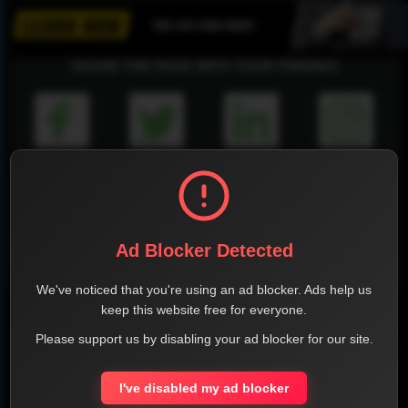
SHARE THE PAGE WITH YOUR FRIENDS
FACEBOOK
TWITTER
LINKEDIN
INSTAGRAM
Ad Blocker Detected
WHATSAPP
We've noticed that you're using an ad blocker. Ads help us
keep this website free for everyone.
Official Website
Please support us by disabling your ad blocker for our site.
Report !
I've disabled my ad blocker