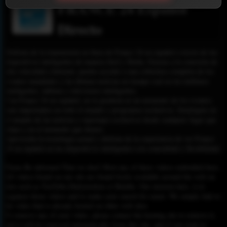
FRANCE 24 Español
Directo
Disfruta de la transmisión en línea de France 24 en español a través de tus
dispositivos inteligentes de manera fácil y fluida. Gracias a la conexión de
alta velocidad a Internet, puedes acceder a una cobertura completa de los
eventos mundiales y las últimas noticias en tiempo real en tus teléfonos
inteligentes, tabletas y televisores inteligentes.
Con France 24 en español, no te perderás ni un momento de los eventos
más importantes en todo el mundo y programas exclusivos. Sumérgete en
el mundo de las noticias y reportajes exclusivos desde cualquier lugar que
elijas y en el momento que desees.
Aprovecha la tecnología actual y disfruta de la experiencia de ver France
24 en español en tus dispositivos inteligentes con comodidad y flexibilidad.
Please Be informed That we don’t Host any of these videos embedded here.
All videos found on our site are found freely available around the web on
sites such as YouTube,Dailymotion or Rutube. Our mission here, is to
organize those videos and to make your search for easier. We simply link to
the video that is already hosted on other web sites.
To remove any of your video, please contact the hosting site to remove it,
and it will be removed automatically from this site, and if you want to