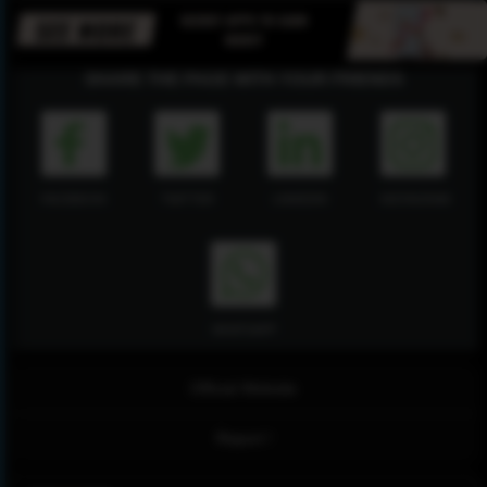
SHARE THE PAGE WITH YOUR FRIENDS
FACEBOOK
TWITTER
LINKEDIN
INSTAGRAM
WHATSAPP
Official Website
Report !