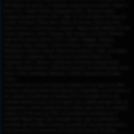
000 millones de pesetas, y la siguiente composición accionarial: Antena 3
Radio (7%). Grupo Godó/La Vanguardia (20%). Diversos medios
españoles de prensa escrita (10%): ABC, La Voz de Galicia, El Norte de
Castilla, El Correo, Última Hora, Diario de Navarra, Diario de Cádiz,
Diario de Jerez, Las Provincias, Canarias7, Majorca Daily Bulletin, El Día,
Jornada Deportiva, ¡Hola!, Semana, Diez minutos y Lecturas. Distintas
empresas de sectores diversos (23%): Lladró, Unipapel, Abengoa,
Mercadona, Zara, Orlando, Conservas Escuris, Conservas Calvo,
Metalúrgicas Galaicas, Caja de Ahorros de Zaragoza y Asfin. Accionistas
particulares y empleados y directivos de Atresmedia Radio y La
Vanguardia (10%). Bancos e instituciones financieras internacionales
(20%): Rotschild (Francia), Dilon Red Limited y Scottish Equitáble Stein
(Reino Unido), Rabobank (Holanda) y Fidelity International (Estados
Unidos).
Tras obtener una de las tres licencias otorgadas el 25 de agosto de 1989,
(las otras serían para Gestevisión Telecinco y Sogecable), se creó Antena 3,
que comenzó sus emisiones en pruebas el 25 de diciembre de ese año,
emitiendo durante un mes carta de ajuste, cine y publirreportajes sobre las
preparaciones y futuros programas de la cadena, para iniciar las emisiones
regulares el 25 de enero de 1990 con un programa presentado por el
periodista Miguel Ángel Nieto González al que sigui un informativo
presentado por José María Carrascal, en medio de una gran expectación a
nivel nacional por el nacimiento de la televisión privada. El primer