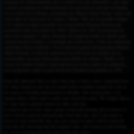
programa de entretenimiento que se emitió tras este informativo, por tanto
el primer programa de entretenimiento de una emisora privada en España,
fue La ruleta de la fortuna, presentado por Mayra Gómez Kemp, rostro con
varios años de trayectoria en Antena 3 Radio. Otro de los grandes fichajes
de la cadena en aquel momento fue la periodista Encarna Sánchez que
presentaría entre noviembre de 1990 y febrero de 1991 un programa de
entrevistas llamado Y ahora, Encarna. El programa había levantado gran
expectación por la fama y el prestigio de su directora, si bien las audiencias
registradas fueron modestas. Con la direccin general del periodista Manuel
Martín Ferrand, la falta de experiencia en televisión de muchos de los
profesionales (en muy buena parte procedentes de Antena 3 Radio) y la
escasez de medios técnicos repercutieron en escasos índices de audiencia,
con excepciones como la serie de ficción Farmacia de guardia en 1991.
Please Be informed That we don’t Host any of these videos embedded here.
All videos found on our site are found freely available around the web on
sites such as YouTube,Dailymotion or Rutube. Our mission here, is to
organize those videos and to make your search for easier. We simply link to
the video that is already hosted on other web sites.
To remove any of your video, please contact the hosting site to remove it,
and it will be removed automatically from this site, and if you want to
remove it only from this site, you can contact us and it will be removed
from this site, knowing that the original video will remain on the hosting
site, so we recommend removing it from the source.