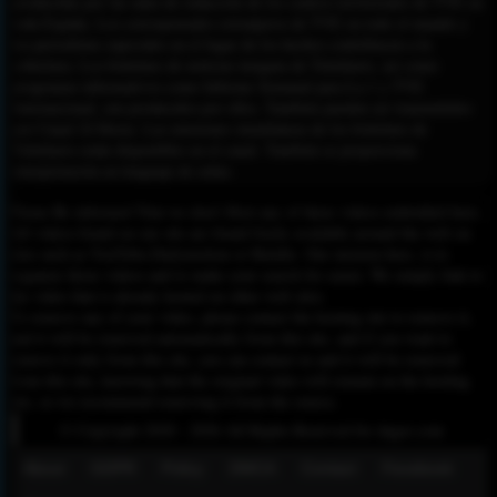
producidas por las salas de redacción de los centros territoriales de TVE en
toda España. Los corresponsales extranjeros de TVE en todo el mundo y
los periodistas especiales en el lugar de los hechos contribuyen a la
cobertura. Los boletines de noticias insignia de Telediario, así como
programas informativos como Informe Semanal para La 1 y TVE
Internacional, son producidos por ellos. También pueden ser transmitidos
por Canal 24 Horas. Las emisiones simultáneas de los boletines de
Telediario están disponibles en el canal. También se proporciona
interpretación en lenguaje de señas.
Please Be informed That we don’t Host any of these videos embedded here.
All videos found on our site are found freely available around the web on
sites such as YouTube,Dailymotion or Rutube. Our mission here, is to
organize those videos and to make your search for easier. We simply link to
the video that is already hosted on other web sites.
To remove any of your video, please contact the hosting site to remove it,
and it will be removed automatically from this site, and if you want to
remove it only from this site, you can contact us and it will be removed
from this site, knowing that the original video will remain on the hosting
site, so we recommend removing it from the source.
© Copyright 2020 - 2026 All Rights Reserved for dagav.com
About
GDPR
Policy
DMCA
Contact
Fecebook