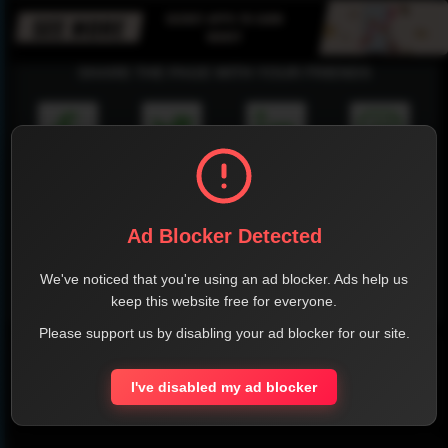
SHARE THE PAGE WITH YOUR FRIENDS
FACEBOOK
TWITTER
LINKEDIN
INSTAGRAM
Ad Blocker Detected
We've noticed that you're using an ad blocker. Ads help us
keep this website free for everyone.
WHATSAPP
Please support us by disabling your ad blocker for our site.
Official Website
I've disabled my ad blocker
Report !