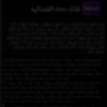
قناة dmc الفضائية
شبكة قنوات dmc المكونة من 6 قنوات انطلقت منها ثلاثة قنوات. كانت
البداية بـ dmc sports التي انطلقت في شهر سبتمبر عام 2016 مع انطلاق
الدوري المصري لكرة القدم، والتي قامت بتغطية الدوري المصري (ب)
لأول مرة مع تغطية الأحداث الرياضية المحلية والعالمية فكانت هذه القناة
الرياضية بمثابة أول إشراقات شبكة dmc. وفي بداية عام 2017 انطلقت
قناتي (dmc HD , dmc Drama) التي أخذت معايير البث إلى مستويات
مختلفة كُليًا.
Please Be informed That we don’t Host any of these videos embedded here.
All videos found on our site are found freely available around the web on
sites such as YouTube,Dailymotion or Rutube. Our mission here, is to
organize those videos and to make your search for easier. We simply link to
the video that is already hosted on other web sites.
To remove any of your video, please contact the hosting site to remove it,
and it will be removed automatically from this site, and if you want to
remove it only from this site, you can contact us and it will be removed
from this site, knowing that the original video will remain on the hosting
site, so we recommend removing it from the source.