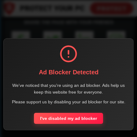
SHARE THE PAGE WITH YOUR FRIENDS
FACEBOOK
TWITTER
LINKEDIN
INSTAGRAM
Ad Blocker Detected
We've noticed that you're using an ad blocker. Ads help us
keep this website free for everyone.
WHATSAPP
Please support us by disabling your ad blocker for our site.
Official Website
I've disabled my ad blocker
Report !