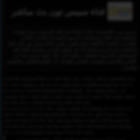
قناة سبيس تون بث مباشر
سبيس تون (بالإنجليزية: Space Toon) هي قناة تلفزيونية عربية مَفتوحة
مُتخصّصة في أفلام ومسلسلات الرسوم المتحركة والأنمي الياباني
والفقرات الخاصة بالأطفال والمراهقين، وتُعتبر قناة سبيس تون ثالث قناة
مُتخصصة في الرسوم المتحركة في الوطن العربي. وتعرض القناة أهم
المسلسلات الكَرتونية العالميّة، وعلاوةً على ذلك، فإنها تعرض عدداً من
الأغاني والأناشيد والفقرات القصيرة الهادفة ذات الطابع الفكاهي والتثقيفي
والديني.
Please Be informed That we don’t Host any of these videos embedded here.
All videos found on our site are found freely available around the web on
sites such as YouTube,Dailymotion or Rutube. Our mission here, is to
organize those videos and to make your search for easier. We simply link to
the video that is already hosted on other web sites.
To remove any of your video, please contact the hosting site to remove it,
and it will be removed automatically from this site, and if you want to
remove it only from this site, you can contact us and it will be removed
from this site, knowing that the original video will remain on the hosting
site, so we recommend removing it from the source.