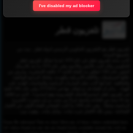
I've disabled my ad blocker
Report !
تلفزيون قطر
تلفزيون قَطَر هو التلفزيون الحكومي الرسمي لدولة قطر ، يبث من
عاصمتها الدوحة
كانت بداية تلفزيون قطر في عام 1970 عندما تشكل تلفزيون قطر
الحكومي وكان البث بالأبيض والأسود وفي عام 1974 بدأ بثه بالارسال
الملون عام 1982 انطلق بث القناة الثانية 37 باللغة الإنجليزية، وعرض من
خلالها المسلسلات والأفلام الأمريكية والهندية، وكذلك البرامج الوثائقية
والفكاهية. كما أنها كانت تنقل المباريات الرياضية والمناسبات الهامة على
الهواء .. يذكر أن القناة قد تم إيقاف بثها في 27/7/2014 وفي عام 1981 افتتح
في تلفزيون قطر استديو للاعمال التلفزيونية وهو استديو 4 ، الذي تم اغلاقة
بعد 20 سنة من افتتاحه وأصبح جزءاً من مبنى بي إن سبورت (الجزيرة
الرياضية سابقاً) . وفي عام 1998 بدأ البث الفضائي للقناة الأولى عبر الاقمار
الصناعية ، ومن تلك الاقمار عرب سات ، ونايل سات ، وهوت بيرد
Please Be informed That we don’t Host any of these videos embedded here.
All videos found on our site are found freely available around the web on