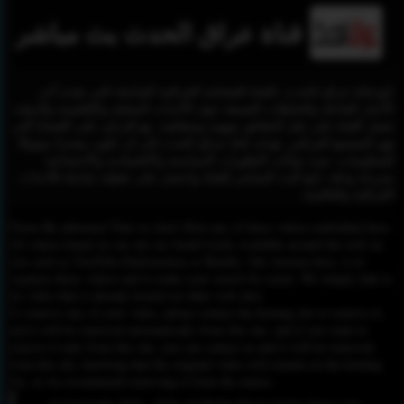
قناة عراق الحدث بث مباشر
تابع قناة عراق الحدث، القناة الفضائية العراقية الشاملة التي تقدم آخر
الأخبار العاجلة والتحليلات العميقة حول الأحداث المحلية والإقليمية والدولية.
تعمل القناة على نقل الحقائق بمهنية وشفافية، مع التركيز على القضايا التي
تهم المجتمع العراقي. تهدف قناة عراق الحدث إلى أن تكون مصدرًا موثوقًا
للمعلومات، حيث تواكب التطورات السياسية والاقتصادية والاجتماعية
بسرعة ودقة. تابع البث المباشر للقناة واحصل على تغطية شاملة للأحداث
العراقية والعالمية.
Please Be informed That we don’t Host any of these videos embedded here.
All videos found on our site are found freely available around the web on
sites such as YouTube,Dailymotion or Rutube. Our mission here, is to
organize those videos and to make your search for easier. We simply link to
the video that is already hosted on other web sites.
To remove any of your video, please contact the hosting site to remove it,
and it will be removed automatically from this site, and if you want to
remove it only from this site, you can contact us and it will be removed
from this site, knowing that the original video will remain on the hosting
site, so we recommend removing it from the source.