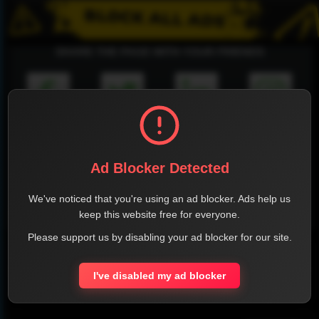
SHARE THE PAGE WITH YOUR FRIENDS
FACEBOOK
TWITTER
LINKEDIN
INSTAGRAM
Ad Blocker Detected
We've noticed that you're using an ad blocker. Ads help us
keep this website free for everyone.
WHATSAPP
Please support us by disabling your ad blocker for our site.
Official Website
I've disabled my ad blocker
Report !