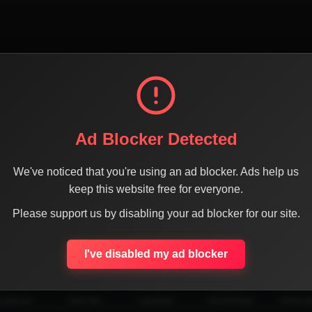
Ad Blocker Detected
We've noticed that you're using an ad blocker. Ads help us
keep this website free for everyone.
Please support us by disabling your ad blocker for our site.
SHARE THE PAGE WITH YOUR FRIENDS
I've disabled my ad blocker
ACEBOOK
TWITTER
LINKEDIN
INSTAGRAM
WHATSA