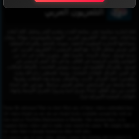
التلفزيون العربي
قناة إخبارية سياسية تعنى بمتابعة الحدث وتقديم الخبر وتحليل كافة أبعاده
وتداعياته. تعتمد قناة "التلفزيون العربي" المهنية والموضوعية منهاجًا، وتقدّم
بمساحاتها الإخبارية المعلومة الدقيقة، متبوعة بالتحليل والقراءة المعمّقة
التي تعرض مختلف الآراء. يقع المقر الرئيسي لـ"التلفزيون العربي" في
مدينة لوسيل، شمال الدوحة، عاصمة قطر. وتتوزع مكاتبه في عدد من
العواصم والمدن الرئيسية في العالم، بما في ذلك المقر الرئيسي في
لوسيل، والمراكز الإقليمية في بيروت وتونس العاصمة، بالإضافة للمكاتب
في اليمن، العراق، الولايات المتحدة، روسيا، فلسطين (رام الله وغزة
والقدس)، ليبيا، الجزائر، الأردن، وباكستان. وترفد هذه المكاتب وغيرها
شبكة واسعة من المراسلين تتجاوز الستين مراسلًا، موزعين على امتداد
العديد من دول العالم، ابتداءً بشرق آسيا ومرورًا بالشرق الأوسط وانتهاء
بالولايات المتحدة الأميركية غربًا.
Please Be informed That we don’t Host any of these videos embedded here.
All videos found on our site are found freely available around the web on
sites such as YouTube,Dailymotion or Rutube. Our mission here, is to
organize those videos and to make your search for easier. We simply link to
the video that is already hosted on other web sites.
To remove any of your video, please contact the hosting site to remove it,