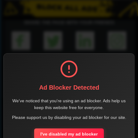
SHARE THE PAGE WITH YOUR FRIENDS
FACEBOOK
TWITTER
LINKEDIN
INSTAGRAM
Ad Blocker Detected
WHATSAPP
We've noticed that you're using an ad blocker. Ads help us
keep this website free for everyone.
Official Website
Please support us by disabling your ad blocker for our site.
Report !
I've disabled my ad blocker