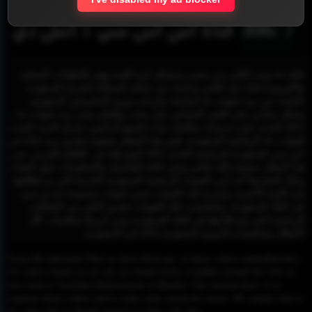
قناة اس اس سي 1 اتش دي
قناة ssc يوجد الكثير من محبي وعشاق كرة القدم يهتم بالبطولات المحلية
والأوروبية لذلك تجد الكثير وخاصة من سكان المملكة العربية السعودية
بالبحث عن تردد قنوات ssc لمتابعة مباريات دوري المحترفين السعودي
بشكل مجاني على القمر الصناعي نايل سات نواليكم بنشر تردد قنوات ssc
2022 الجديد علي عربسات والنايل سات لجَميع الراغبين بتنزيل التردد الجديد
لقنوات ssc الرياضية السعودية، ففي هذا المقال سَنقوم بتقديم تردد قناة اس
اس سي السعودية الرياضية الجديد 2022 اليوم هُنا عبر -الكفاح العربي- عبر
هذا المقال بمشيئة الله تعالي ونشر كافة التفاصيل والمعلومات حول القناة،
وذلك لإعتبارها أحد أبرز القنوات الرياضية السعودية الحديثة التي تم إطلاقها
في الآونة الأخيرة، وتندرج تلك القنوات ضمن قنوات مجموعة ام بي سي
في البلاد السعودية، وتَخصصت تلك القنوات بتقديم الكثير من الفعاليات
الرياضية التي يتم إقامتها في البلاد السعودية ومن أبرزها منافسات كأل
الأبطال ومنافسات الدوري السعودي 2022 في السعودية.
Please Be informed That we don’t Host any of these videos embedded here.
All videos found on our site are found freely available around the web on
sites such as YouTube,Dailymotion or Rutube. Our mission here, is to
organize those videos and to make your search for easier. We simply link to
the video that is already hosted on other web sites.