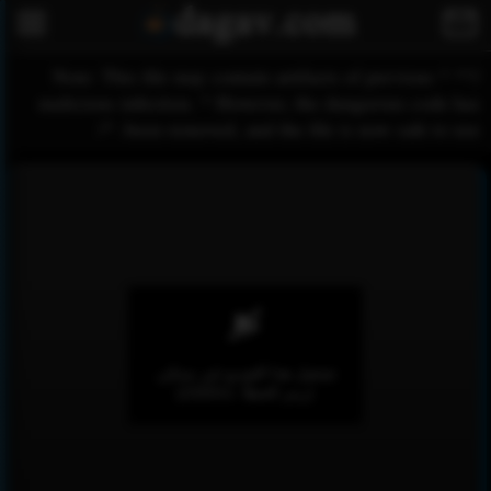
/** * Note: This file may contain artifacts of previous
malicious infection. * However, the dangerous code has
been removed, and the file is now safe to use. */