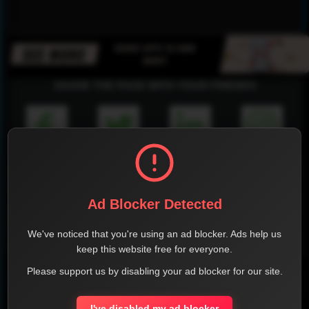
SHARE THE PAGE WITH YOUR FRIENDS
FACEBOOK
TWITTER
LINKEDIN
INSTAGRAM
Ad Blocker Detected
We've noticed that you're using an ad blocker. Ads help us
WHATSAPP
keep this website free for everyone.
Please support us by disabling your ad blocker for our site.
Report !
I've disabled my ad blocker