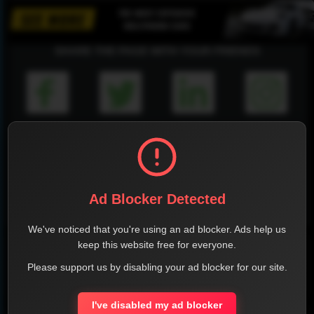
SHARE THE PAGE WITH YOUR FRIENDS
FACEBOOK
TWITTER
LINKEDIN
INSTAGRAM
Ad Blocker Detected
WHATSAPP
We've noticed that you're using an ad blocker. Ads help us
keep this website free for everyone.
Official Website
Please support us by disabling your ad blocker for our site.
Report !
I've disabled my ad blocker