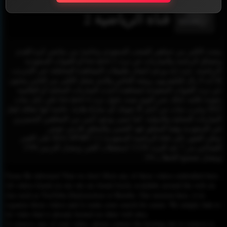
قناة الرياضية 2
يبحث الكثير من جماهير الشعب السعودي وخاصة من متابعي كرة القدم
وعشاق الرياضة والمباريات عن تردد ksa sport 2 أو القنوات السعودية
الرياضية، حيث إنه ورغم انتشار تطبيقات المشاهدة المختلفة عبر الإنترنت،
إلا أنه لا زال للتليفزيون رونقه الخاص والذي يجعل الكثير من الناس يبحثون
عن تردد القنوات المفتوحة لمشاهدة أحدث المباريات المحلية أو العالمية
بجودة عالية، لذلك نحن اليوم بصدد تناول تردد ksa sport 4 على نايل سات
2022 وعرب سات من أجل ألا تفوتك أي مباراة هامة، خاصة أنها تتعاقد لنقل
المباريات المحلية والدولية، كما تتميز بوجود اثنين من المعلقين المتميزين
في السعودية وهما المعلق فهد العتيبي والمعلق فارس عوض.
يمكن العثور على قناة الرياضية السعودية 2 KSA SPORT 2 على القمر
الصناعي بدر 7 عند التردد 11230 استقطاب أفقي ومعدل الترميز 2700
ومعدل تصحيح الخطا بـ 3/4.
Please Be informed That we don’t Host any of these videos embedded here.
All videos found on our site are found freely available around the web on
sites such as YouTube,Dailymotion or Rutube. Our mission here, is to
organize those videos and to make your search for easier. We simply link to
the video that is already hosted on other web sites.
To remove any of your video, please contact the hosting site to remove it,