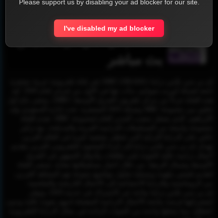
Please support us by disabling your ad blocker for our site.
Report !
I've disabled my ad blocker
قناة ام بي سي دراما بليس
بث مباشر
إم بي سي بلاس دراما (MBC+DRAMA) هي قناة تلفزيونية عربية مشفرة
تابعة لشبكة أوربت شوتايم، بدأت بثها في الأول من فبراير لعام 2009. تُعد
هذه القناة جزءاً من مركز تلفزيون الشرق الأوسط (MBC)، وتعتبر نتاج أول
تعاون بين مجموعة MBC وشبكة OSN المشفرة. تحت إدارة السعودي وليد
الإبراهيم، الذي يشغل منصب المدير العام لمجموعة MBC، تقدم القناة
مجموعة واسعة من المسلسلات الدرامية العربية والمدبلجة، مع تركيز
خاص على الدراما التركية التي تحظى بشعبية كبيرة في العالم العربي.
تهدف إم بي سي بلاس دراما إلى إثراء المحتوى التلفزيوني العربي بتقديم
أعمال درامية عالية الجودة تلبي تطلعات وأذواق الجمهور في الشرق
الأوسط وشمال أفريقيا. من خلال اختيار مسلسلاتها بعناية، تسعى القناة
لتقديم قصص ملهمة ومسلية تتناول مواضيع متنوعة تهم المشاهد العربي،
من الرومانسية والدراما الاجتماعية إلى الأعمال التاريخية والملحمية.
إم بي سي بلاس دراما متاحة عبر الاشتراك في خدمة OSN، وتوفر
لمشتركيها فرصة متابعة الأعمال الدرامية المفضلة لديهم بجودة عالية وبدون
انقطاع، مما يجعلها واحدة من القنوات الرائدة في مجال الدراما التلفزيونية