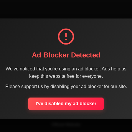
Ad Blocker Detected
We've noticed that you're using an ad blocker. Ads help us
SHARE THE PAGE WITH YOUR FRIENDS
keep this website free for everyone.
Please support us by disabling your ad blocker for our site.
I've disabled my ad blocker
ACEBOOK
TWITTER
LINKEDIN
INSTAGRAM
WHATSA
Official Website