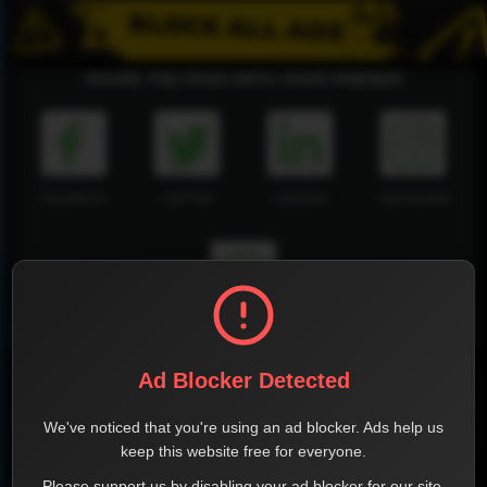
SHARE THE PAGE WITH YOUR FRIENDS
FACEBOOK
TWITTER
LINKEDIN
INSTAGRAM
WHATSAPP
Ad Blocker Detected
Official Website
We've noticed that you're using an ad blocker. Ads help us
Report !
keep this website free for everyone.
Please support us by disabling your ad blocker for our site.