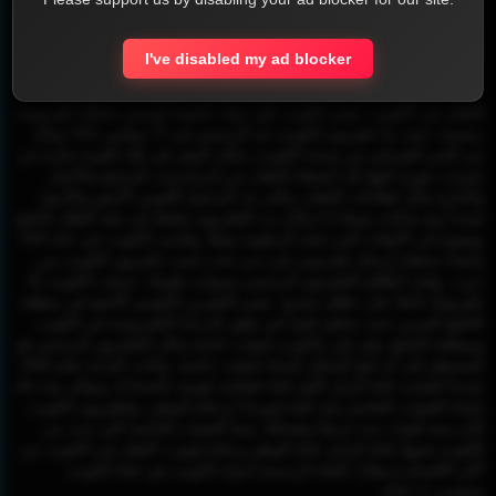
القناة الثانية - KTV 2
I've disabled my ad blocker
التلفاز في الكويت، تعتبر الكويت أول دولة خليجية تؤسس محطة تلفزيونية
رسمية، حيث بدأ تلفزيون الكويت بثه الرسمي في 15 نوفمبر 1961 وذلك
من الحي الشرقي من مدينة الكويت، وكان المقر في تلك الفترة عبارة عن
شبرات تتوزع عليها كل أنشطة التلفاز من إخراج وبث للبرامج والأخبار
والإدارة وكل قطاعات التلفاز، وكان بث البرامج باللونين الأبيض والأسود
لمدة أربع ساعات يوميًا،[1] وكان بث التلفزيون يلتقط في بقية أقطار الخليج
بوضوح في الأوقات التي تشتد الرطوبة صيفًا. وقامت الكويت في عام 1969
بإنشاء محطة إرسال تلفزيوني في دبي تحت اسم «تلفزيون الكويت من
دبي». وقبل أنطلاق التلفزيون الرسمي بسنوات طويلة، عرفت الكويت بثًا
تلفزيونيًا خاصًا على نطاق محدود. يعتبر التلفزين الكويتي الأنجح في منطقة
الخليج العربي حيث ساهم كثيرًا في تطور الدراما التلفزيونية في الكويت
ومنطقة الخليج. ولم يكن بالكويت قنوات خاصة وكان التلفزيون الرسمي هو
المسيطر إلى أن فتح المجال لإنشاء قنوات خاصة، وكانت البداية بعام 2004
عندما افتتحت قناة الراي كأول قناة فضائية كويتية خاصة[2]، وتوالى بعد ذلك
إنشاء القنوات الخاصة مثل قناة فنون[3] و قناة الوطن. ولتلفزيون الكويت
الآن ستة قنوات تبث أرضيًا وفضائيًا، بينما القنوات الخاصة التي تبث من
الكويت فمنها (قناة الراي، قناة الوطن و قناة فنون). التلفاز في الكويت من
أكثر الأقسام ازدهارًا. القناة الرسمية لدولة الكويت هي قناة الكويت
وتتضمن 11 قناة: