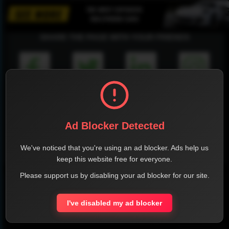
SHARE THE PAGE WITH YOUR FRIENDS
FACEBOOK
TWITTER
LINKEDIN
INSTAGRAM
Ad Blocker Detected
We've noticed that you're using an ad blocker. Ads help us
WHATSAPP
keep this website free for everyone.
Please support us by disabling your ad blocker for our site.
Official Website
I've disabled my ad blocker
Report !