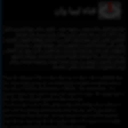
قناة ليبيا وان
قناة ليبيا الأولى قناة منوعة، ترفيهية، فنية، عائلية، دخلت بثها التجريبي الأول
سنة 2011، في مرحلة مخاض عسير وفي تجربة جديدة على الوسط
الإعلامي الليبي الذي يفتح المجال لأول مرة لإنشاء وإطلاق القنوات الخاصة،
والذي يأتي إنعكاساً للتغيرات الجوهرية التي شهدها الوطن، واستجابةً
لمتطلبات المرحلة، وإنسجاماً مع سمات هذا العصر، الذي يشهد فيه الإعلام
دوراً محورياً في بناء وتشكيل القوة المعرفية الإنسانية، وصياغة المشهد
المحلي والدولي، ويصنع من نفسه منصة ملونة، ومدهشة لصناعة وتبادل
ونشر المعلومات، والمعرفة، والفن، والجمال.
Please Be informed That we don’t Host any of these videos embedded here.
All videos found on our site are found freely available around the web on
sites such as YouTube,Dailymotion or Rutube. Our mission here, is to
organize those videos and to make your search for easier. We simply link to
the video that is already hosted on other web sites.
To remove any of your video, please contact the hosting site to remove it,
and it will be removed automatically from this site, and if you want to
remove it only from this site, you can contact us and it will be removed
from this site, knowing that the original video will remain on the hosting
site, so we recommend removing it from the source.