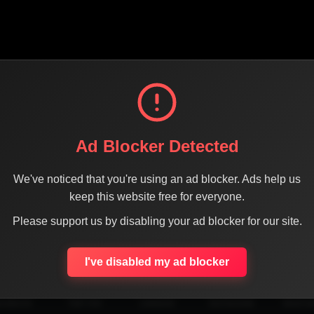
Ad Blocker Detected
We've noticed that you're using an ad blocker. Ads help us
keep this website free for everyone.
Please support us by disabling your ad blocker for our site.
SHARE THE PAGE WITH YOUR FRIENDS
I've disabled my ad blocker
ACEBOOK
TWITTER
LINKEDIN
INSTAGRAM
WHATSA