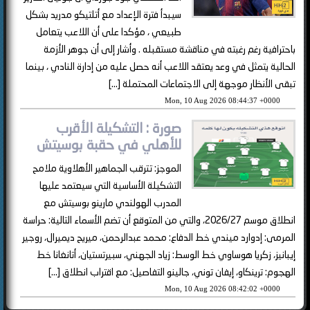
سيبدأ فترة الإعداد مع أتلتيكو مدريد بشكل
طبيعي ، مؤكدا على أن اللاعب يتعامل
باحترافية رغم رغبته في مناقشة مستقبله . وأشار إلى أن جوهر الأزمة
الحالية يتمثل في وعد يعتقد اللاعب أنه حصل عليه من إدارة النادي ، بينما
تبقى الأنظار موجهة إلى الاجتماعات المحتملة […]
Mon, 10 Aug 2026 08:44:37 +0000
صورة : التشكيلة الأقرب
للأهلي في حقبة بوسيتش
الموجز: تترقب الجماهير الأهلاوية ملامح
التشكيلة الأساسية التي سيعتمد عليها
المدرب الهولندي مارينو بوسيتش مع
انطلاق موسم 2026/27، والتي من المتوقع أن تضم الأسماء التالية: حراسة
المرمى: إدوارد ميندي خط الدفاع: محمد عبدالرحمن، ميريح ديميرال، روجير
إيبانيز، زكريا هوساوي خط الوسط: زياد الجهني، سبيرتستيان، أتانغانا خط
الهجوم: ترينكاو، إيفان توني، جالينو التفاصيل: مع اقتراب انطلاق […]
Mon, 10 Aug 2026 08:42:02 +0000