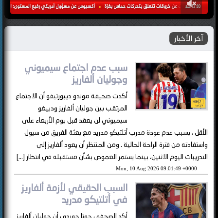
آخر الأخبار
سبب عدم اجتماع سيميوني
وجوليان ألفاريز
أكدت صحيفة موندو ديبورتيفو أن الاجتماع
المرتقب بين جوليان ألفاريز ودييغو
سيميوني لن يعقد قبل يوم الأربعاء على
الأقل ، بسبب عدم عودة مدرب أتلتيكو مدريد مع بعثة الفريق من سيول
واستفادته من فترة الراحة الحالية . ومن المنتظر أن يعود ألفاريز إلى
التدريبات اليوم الاثنين، بينما يستمر الغموض بشأن مستقبله في انتظار […]
Mon, 10 Aug 2026 09:01:49 +0000
السبب الحقيقي لأزمة ألفاريز
في أتلتيكو مدريد
أكد الصحفي جوتا جوردي أن جوليان ألفاريز