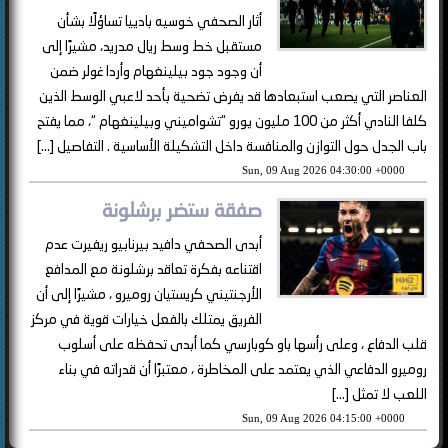
أثار الصحفي خوسيه بادييا تساؤلًا بشأن
مستقبل خط وسط ريال مدريد، مشيرًا إلى
أن وجود جود بيلينغهام وأردا غولر ضمن
العناصر التي يصعب استبعادها قد يفرض تضحية بأحد لاعبي الوسط الذين
كلفا النادي أكثر من 100 مليون يورو “تشواميني وبيلينغهام “، مما يفتح
باب الجدل حول التوازن والمنافسة داخل التشكيلة الأساسية . التفاصيل […]
Sun, 09 Aug 2026 04:30:00 +0000
صفقة ستضر برشلونة
أبدى الصحفي دافيد بيرنابيو ريفيرت عدم
اقتناعه بفكرة تعاقد برشلونة مع المدافع
الأرجنتيني كريستيان روميرو ، مشيرًا إلى أن
الفريق يمتلك بالفعل خيارات قوية في مركز
قلب الدفاع ، وعلى رأسها باو كوبارسي كما أبدى تحفظه على أسلوب
روميرو الدفاعي الذي يعتمد على المخاطرة ، معتبرًا أن قدراته في بناء
اللعب لا تمثل […]
Sun, 09 Aug 2026 04:15:00 +0000