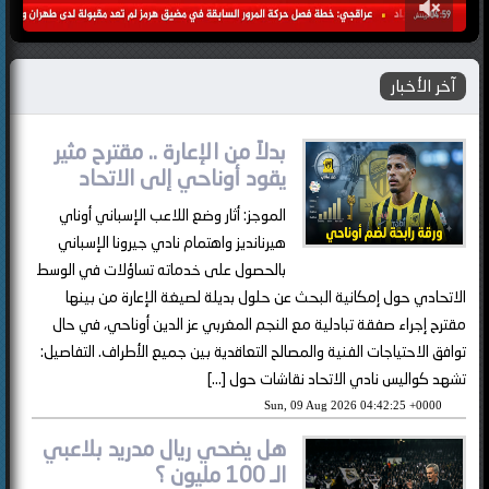
آخر الأخبار
بدلاً من الإعارة .. مقترح مثير
يقود أوناحي إلى الاتحاد
الموجز: أثار وضع اللاعب الإسباني أوناي
هيرنانديز واهتمام نادي جيرونا الإسباني
بالحصول على خدماته تساؤلات في الوسط
الاتحادي حول إمكانية البحث عن حلول بديلة لصيغة الإعارة من بينها
مقترح إجراء صفقة تبادلية مع النجم المغربي عز الدين أوناحي، في حال
توافق الاحتياجات الفنية والمصالح التعاقدية بين جميع الأطراف. التفاصيل:
تشهد كواليس نادي الاتحاد نقاشات حول […]
Sun, 09 Aug 2026 04:42:25 +0000
هل يضحي ريال مدريد بلاعبي
الـ 100 مليون ؟